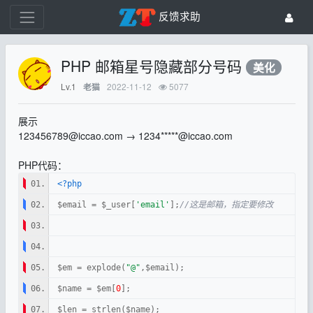
反馈求助
PHP 邮箱星号隐藏部分号码
美化
Lv.1
2022-11-12
5077
老猫
展示
123456789@iccao.com → 1234*****@iccao.com
PHP代码：
<?php
$email = $_user[
'email'
];
//这是邮箱，指定要修改
$em = explode(
"@"
$name = $em[
0