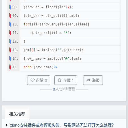
$showLen = floor($len/
2
for
    $str_arr[$ii] = 
'*'
$em[
0
] = implode(
''
$new_name = implode(
'@'
echo
 $new_name;
?>
点赞
0
收藏
1
海报
────
0
人觉得很赞
────
相关推荐
xiuno安装插件或者模板失败，导致网站无法打开怎么处理？