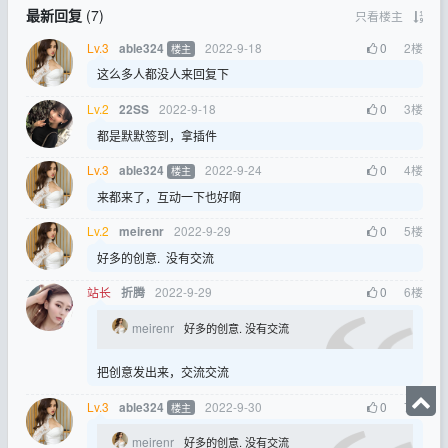
最新回复
(
7
)
只看楼主
Lv.3
2022-9-18
0
2
楼
able324
楼主
这么多人都没人来回复下
Lv.2
2022-9-18
0
3
楼
22SS
都是默默签到，拿插件
Lv.3
2022-9-24
0
4
楼
able324
楼主
来都来了，互动一下也好啊
Lv.2
2022-9-29
0
5
楼
meirenr
好多的创意. 没有交流
站长
2022-9-29
0
6
楼
折腾
meirenr
好多的创意. 没有交流
把创意发出来，交流交流
Lv.3
2022-9-30
0
7
楼
able324
楼主
meirenr
好多的创意. 没有交流